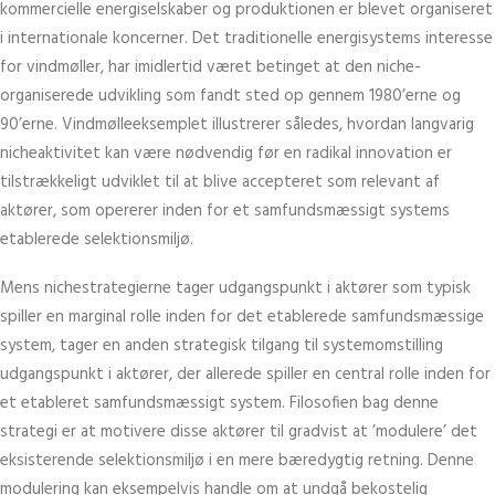
kommercielle energiselskaber og produktionen er blevet organiseret
i internationale koncerner. Det traditionelle energisystems interesse
for vindmøller, har imidlertid været betinget at den niche-
organiserede udvikling som fandt sted op gennem 1980’erne og
90’erne. Vindmølleeksemplet illustrerer således, hvordan langvarig
nicheaktivitet kan være nødvendig før en radikal innovation er
tilstrækkeligt udviklet til at blive accepteret som relevant af
aktører, som opererer inden for et samfundsmæssigt systems
etablerede selektionsmiljø.
Mens nichestrategierne tager udgangspunkt i aktører som typisk
spiller en marginal rolle inden for det etablerede samfundsmæssige
system, tager en anden strategisk tilgang til systemomstilling
udgangspunkt i aktører, der allerede spiller en central rolle inden for
et etableret samfundsmæssigt system. Filosofien bag denne
strategi er at motivere disse aktører til gradvist at ’modulere’ det
eksisterende selektionsmiljø i en mere bæredygtig retning. Denne
modulering kan eksempelvis handle om at undgå bekostelig