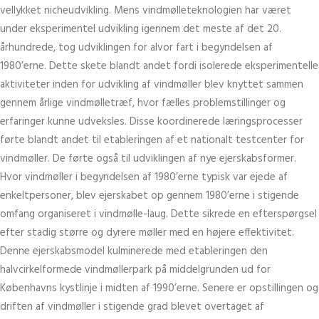
vellykket nicheudvikling. Mens vindmølleteknologien har været
under eksperimentel udvikling igennem det meste af det 20.
århundrede, tog udviklingen for alvor fart i begyndelsen af
1980’erne. Dette skete blandt andet fordi isolerede eksperimentelle
aktiviteter inden for udvikling af vindmøller blev knyttet sammen
gennem årlige vindmølletræf, hvor fælles problemstillinger og
erfaringer kunne udveksles. Disse koordinerede læringsprocesser
førte blandt andet til etableringen af et nationalt testcenter for
vindmøller. De førte også til udviklingen af nye ejerskabsformer.
Hvor vindmøller i begyndelsen af 1980’erne typisk var ejede af
enkeltpersoner, blev ejerskabet op gennem 1980’erne i stigende
omfang organiseret i vindmølle-laug. Dette sikrede en efterspørgsel
efter stadig større og dyrere møller med en højere effektivitet.
Denne ejerskabsmodel kulminerede med etableringen den
halvcirkelformede vindmøllerpark på middelgrunden ud for
Københavns kystlinje i midten af 1990’erne. Senere er opstillingen og
driften af vindmøller i stigende grad blevet overtaget af