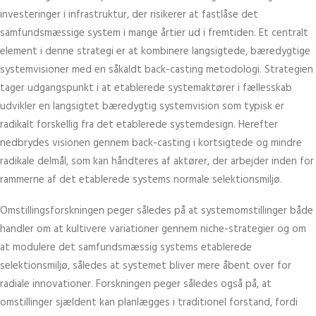
investeringer i infrastruktur, der risikerer at fastlåse det
samfundsmæssige system i mange årtier ud i fremtiden. Et centralt
element i denne strategi er at kombinere langsigtede, bæredygtige
systemvisioner med en såkaldt back-casting metodologi. Strategien
tager udgangspunkt i at etablerede systemaktører i fællesskab
udvikler en langsigtet bæredygtig systemvision som typisk er
radikalt forskellig fra det etablerede systemdesign. Herefter
nedbrydes visionen gennem back-casting i kortsigtede og mindre
radikale delmål, som kan håndteres af aktører, der arbejder inden for
rammerne af det etablerede systems normale selektionsmiljø.
Omstillingsforskningen peger således på at systemomstillinger både
handler om at kultivere variationer gennem niche-strategier og om
at modulere det samfundsmæssig systems etablerede
selektionsmiljø, således at systemet bliver mere åbent over for
radiale innovationer. Forskningen peger således også på, at
omstillinger sjældent kan planlægges i traditionel forstand, fordi