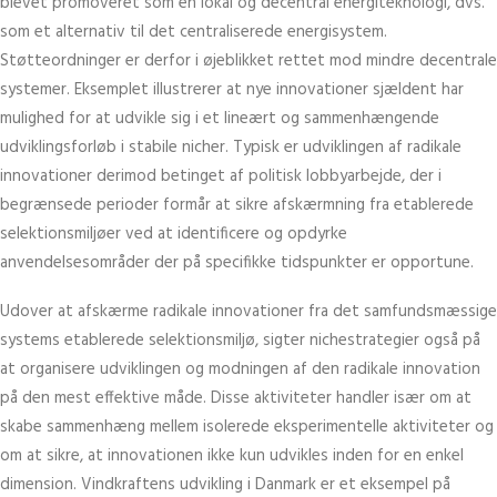
blevet promoveret som en lokal og decentral energiteknologi, dvs.
som et alternativ til det centraliserede energisystem.
Støtteordninger er derfor i øjeblikket rettet mod mindre decentrale
systemer. Eksemplet illustrerer at nye innovationer sjældent har
mulighed for at udvikle sig i et lineært og sammenhængende
udviklingsforløb i stabile nicher. Typisk er udviklingen af radikale
innovationer derimod betinget af politisk lobbyarbejde, der i
begrænsede perioder formår at sikre afskærmning fra etablerede
selektionsmiljøer ved at identificere og opdyrke
anvendelsesområder der på specifikke tidspunkter er opportune.
Udover at afskærme radikale innovationer fra det samfundsmæssige
systems etablerede selektionsmiljø, sigter nichestrategier også på
at organisere udviklingen og modningen af den radikale innovation
på den mest effektive måde. Disse aktiviteter handler især om at
skabe sammenhæng mellem isolerede eksperimentelle aktiviteter og
om at sikre, at innovationen ikke kun udvikles inden for en enkel
dimension. Vindkraftens udvikling i Danmark er et eksempel på