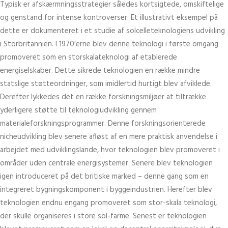
Typisk er afskærmningsstrategier således kortsigtede, omskiftelige
og genstand for intense kontroverser. Et illustrativt eksempel på
dette er dokumenteret i et studie af solcelleteknologiens udvikling
i Storbritannien. I 1970’erne blev denne teknologi i første omgang
promoveret som en storskalateknologi af etablerede
energiselskaber. Dette sikrede teknologien en række mindre
statslige støtteordninger, som imidlertid hurtigt blev afviklede.
Derefter lykkedes det en række forskningsmiljøer at tiltrække
yderligere støtte til teknologiudvikling gennem
materialeforskningsprogrammer. Denne forskningsorienterede
nicheudvikling blev senere afløst af en mere praktisk anvendelse i
arbejdet med udviklingslande, hvor teknologien blev promoveret i
områder uden centrale energisystemer. Senere blev teknologien
igen introduceret på det britiske marked – denne gang som en
integreret bygningskomponent i byggeindustrien. Herefter blev
teknologien endnu engang promoveret som stor-skala teknologi,
der skulle organiseres i store sol-farme. Senest er teknologien