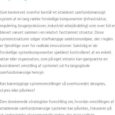
Som beskrevet ovenfor består et etableret samfundsmæssigt
system af en lang række forskellige komponenter (infrastruktur,
regulering, brugerpraksisser, industriel arbejdsdeling) som over tid er
blevet vævet sammen i en relativt fasttømret struktur. Disse
systemstrukturer udgør stiafhængige selektionsmiljøer, der i reglen
er fjendtlige over for radikale innovationer. Samtidig er de
forskellige systemkomponenter sjældent kontrolleret af en enkelt
aktør eller organisation, som på eget initiativ kan igangsætte en
koordineret omstilling af systemet ud fra langsigtede
samfundsmæssige hensyn.
Kan bæredygtige systemomstillinger så overhovedet designes,
styres eller påvirkes?
Den dominerede strategiske forestilling om, hvordan omstillingen af
etablerede samfundsmæssige systemer kan påvirkes, fokuserer på