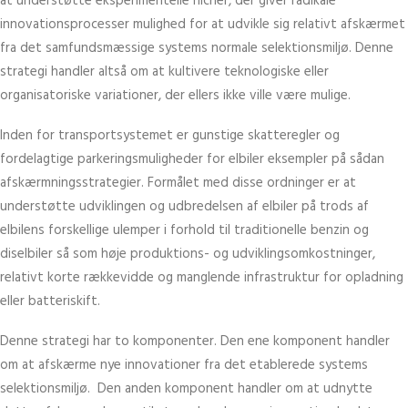
at understøtte eksperimentelle nicher, der giver radikale
innovationsprocesser mulighed for at udvikle sig relativt afskærmet
fra det samfundsmæssige systems normale selektionsmiljø. Denne
strategi handler altså om at kultivere teknologiske eller
organisatoriske variationer, der ellers ikke ville være mulige.
Inden for transportsystemet er gunstige skatteregler og
fordelagtige parkeringsmuligheder for elbiler eksempler på sådan
afskærmningsstrategier. Formålet med disse ordninger er at
understøtte udviklingen og udbredelsen af elbiler på trods af
elbilens forskellige ulemper i forhold til traditionelle benzin og
diselbiler så som høje produktions- og udviklingsomkostninger,
relativt korte rækkevidde og manglende infrastruktur for opladning
eller batteriskift.
Denne strategi har to komponenter. Den ene komponent handler
om at afskærme nye innovationer fra det etablerede systems
selektionsmiljø. Den anden komponent handler om at udnytte