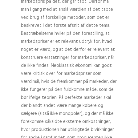
markedspris på det, der går tabt. Derfor må
man i gang med at anslå værdien af det tabte
ved brug af forskellige metoder, som det er
beskrevet i det første afsnit af dette tema.
Bestræbelserne hviler på den forestilling, at
markedspriser er et relevant udtryk for, hvad
noget er værd, og at det derfor er relevant at
konstruere erstatninger for markedspriser, når
de ikke findes. Neoklassisk økonomi kan godt
være kritisk over for markedspriser som
værdimål, hvis de fremkommer på markeder, der
ikke fungerer på den fuldkomne måde, som de
bør ifølge teorien. På perfekte markeder skal
der blandt andet være mange købere og
sælgere (altså ikke monopoler), og der må ikke
forekomme såkaldte eksterne omkostninger,
hvor produktionen har utilsigtede bivirkninger
for andre i samfundet, som producenten ikke