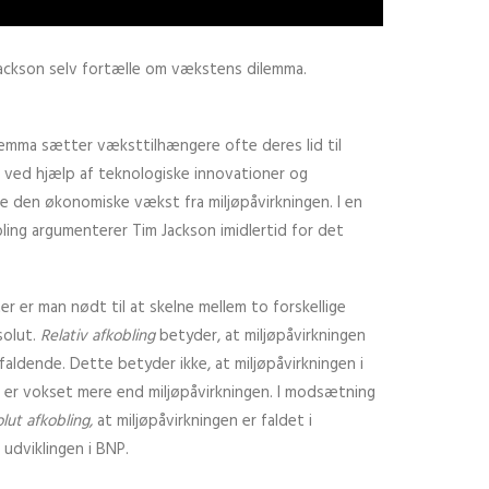
Jackson selv fortælle om vækstens dilemma.
mma sætter væksttilhængere ofte deres lid til
n ved hjælp af teknologiske innovationer og
le den økonomiske vækst fra miljøpåvirkningen. I en
bling argumenterer Tim Jackson imidlertid for det
r er man nødt til at skelne mellem to forskellige
solut.
Relativ afkobling
betyder, at miljøpåvirkningen
aldende. Dette betyder ikke, at miljøpåvirkningen i
P er vokset mere end miljøpåvirkningen. I modsætning
lut afkobling,
at miljøpåvirkningen er faldet i
udviklingen i BNP.