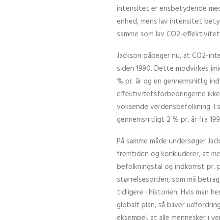
intensitet er ensbetydende me
enhed, mens lav intensitet bet
samme som lav CO2-effektivitet
Jackson påpeger nu, at CO2-inte
siden 1990. Dette modvirkes imid
% pr. år og en gennemsnitlig ind
effektivitetsforbedringerne ikk
voksende verdensbefolkning. I
gennemsnitligt 2 % pr. år fra 199
På samme måde undersøger Jacks
fremtiden og konkluderer, at med
befolkningstal og indkomst pr. p
størrelsesorden, som må betragt
tidligere i historien. Hvis man h
globalt plan, så bliver udfordr
eksempel, at alle mennesker i v