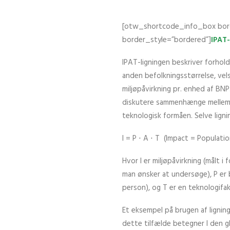
[otw_shortcode_info_box bor
border_style=”bordered”]
IPAT-
IPAT-ligningen beskriver forhol
anden befolkningsstørrelse, vel
miljøpåvirkning pr. enhed af BN
diskutere sammenhænge mellem m
teknologisk formåen. Selve ligni
I = P ⋅ A ⋅ T (Impact = Populatio
Hvor I er miljøpåvirkning (målt i
man ønsker at undersøge), P er b
person), og T er en teknologifakt
Et eksempel på brugen af lignin
dette tilfælde betegner I den g