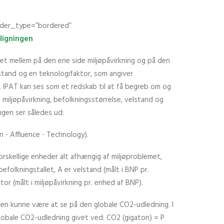
der_type=”bordered”
ligningen
det mellem på den ene side miljøpåvirkning og på den
stand og en teknologifaktor, som angiver
P. IPAT kan ses som et redskab til at få begreb om og
iljøpåvirkning, befolkningsstørrelse, velstand og
ngen ser således ud:
n ⋅ Affluence ⋅ Technology).
 forskellige enheder alt afhængig af miljøproblemet,
efolkningstallet, A er velstand (målt i BNP pr.
or (målt i miljøpåvirkning pr. enhed af BNP).
gen kunne være at se på den globale CO2-udledning. I
lobale CO2-udledning givet ved: CO2 (gigaton) = P