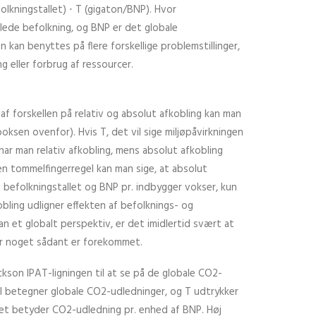
folkningstallet) ⋅ T (gigaton/BNP). Hvor
mlede befolkning, og BNP er det globale
 kan benyttes på flere forskellige problemstillinger,
g eller forbrug af ressourcer.
af forskellen på relativ og absolut afkobling kan man
oksen ovenfor). Hvis T, det vil sige miljøpåvirkningen
 har man relativ afkobling, mens absolut afkobling
 en tommelfingerregel kan man sige, at absolut
e befolkningstallet og BNP pr. indbygger vokser, kun
obling udligner effekten af befolknings- og
 et globalt perspektiv, er det imidlertid svært at
vor noget sådant er forekommet.
ackson IPAT-ligningen til at se på de globale CO2-
t I betegner globale CO2-udledninger, og T udtrykker
et betyder CO2-udledning pr. enhed af BNP. Høj