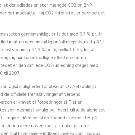
d, at der udledes en stor mængde CO2 pr. BNP-
yder det modsatte. Høj CO2-intensitet er dermed det
.
nsisteten gennemsnitligt er faldet med 0,7 % pr. år
lertid af en gennemsnitlig befolkningstilvækst på 1,3
komststigning på 1,4 % pr. år, hvilket betyder, at
e engang har kunnet udligne effekterne af en
 stedet er den samlede CO2-udledning steget med
0 til 2007.
on også muligheder for absolut CO2-afkobling i
 de officielle fremskrivninger af verdens
erson er kravet til forbedringer af T af en
es som nærmest umulig og i hvert tilfælde aldrig set
ertil lægger idéen om større lighed i indkomster på
ingen endnu mere uoverskuelig. Tænker man for
erden skal have samme indkomstniveau som i Europa,