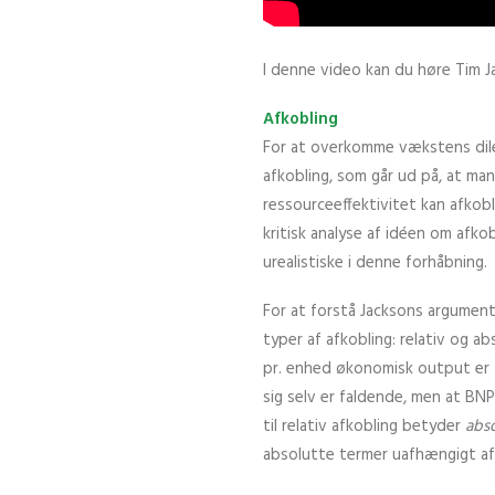
I denne video kan du høre Tim 
Afkobling
For at overkomme vækstens dile
afkobling, som går ud på, at ma
ressourceeffektivitet kan afkob
kritisk analyse af idéen om afko
urealistiske i denne forhåbning.
For at forstå Jacksons argumente
typer af afkobling: relativ og ab
pr. enhed økonomisk output er f
sig selv er faldende, men at BN
til relativ afkobling betyder
abso
absolutte termer uafhængigt af 