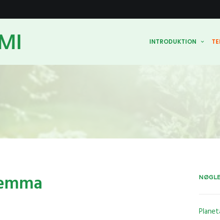
MI
INTRODUKTION
TE
lemma
NØGL
Plane