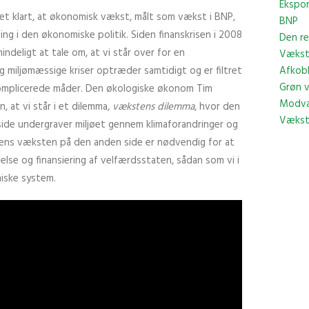
Ekspo
det klart, at økonomisk vækst, målt som vækst i BNP,
BNP
ng i den økonomiske politik. Siden finanskrisen i 2008
Den re
indeligt at tale om, at vi står over for en
Vækst
 miljømæssige kriser optræder samtidigt og er filtret
Afkobl
Grøn 
omplicerede måder. Den økologiske økonom Tim
Modv
, at vi står i et dilemma,
vækstens dilemma
, hvor den
Vækst
de undergraver miljøet gennem klimaforandringer og
ens væksten på den anden side er nødvendig for at
lse og finansiering af velfærdsstaten, sådan som vi i
iske system.