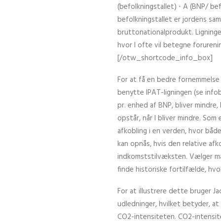
(befolkningstallet) ⋅ A (BNP/ be
befolkningstallet er jordens sa
bruttonationalprodukt. Ligningen
hvor I ofte vil betegne forurenin
[/otw_shortcode_info_box]
For at få en bedre fornemmelse 
benytte IPAT-ligningen (se infob
pr. enhed af BNP, bliver mindre,
opstår, når I bliver mindre. Som
afkobling i en verden, hvor båd
kan opnås, hvis den relative afk
indkomststilvæksten. Vælger man
finde historiske fortilfælde, h
For at illustrere dette bruger J
udledninger, hvilket betyder, a
CO2-intensiteten. CO2-intensit