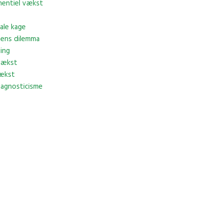
nentiel vækst
ale kage
ens dilemma
ing
vækst
ækst
agnosticisme