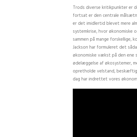
Trods diverse kritikpunkter er 
fortsat er den centrale målsætni
er det imidlertid blevet mere alm
systemkrise, hvor økonomiske og
sammen på mange forskellige, k
Jackson har formuleret det sådan
økonomiske vækst på den ene si
ødelæggelse af økosystemer, m
opretholde velstand, beskæftige
dag har indrettet vores økonom