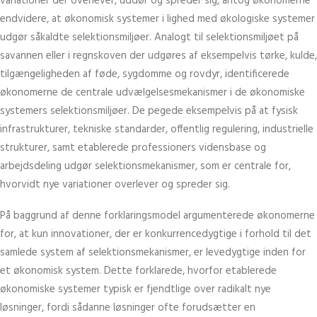
variationer der overlever, uddør og spreder sig, antog økonomerne
endvidere, at økonomisk systemer i lighed med økologiske systemer
udgør såkaldte selektionsmiljøer. Analogt til selektionsmiljøet på
savannen eller i regnskoven der udgøres af eksempelvis tørke, kulde,
tilgængeligheden af føde, sygdomme og rovdyr, identificerede
økonomerne de centrale udvælgelsesmekanismer i de økonomiske
systemers selektionsmiljøer. De pegede eksempelvis på at fysisk
infrastrukturer, tekniske standarder, offentlig regulering, industrielle
strukturer, samt etablerede professioners vidensbase og
arbejdsdeling udgør selektionsmekanismer, som er centrale for,
hvorvidt nye variationer overlever og spreder sig.
På baggrund af denne forklaringsmodel argumenterede økonomerne
for, at kun innovationer, der er konkurrencedygtige i forhold til det
samlede system af selektionsmekanismer, er levedygtige inden for
et økonomisk system. Dette forklarede, hvorfor etablerede
økonomiske systemer typisk er fjendtlige over radikalt nye
løsninger, fordi sådanne løsninger ofte forudsætter en